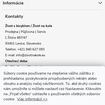
Informácie
p
a
Kontakty
Život s bicyklom / Život na kole
t
Prodejna | Půjčovna | Servis
Ľ.Štúra 487/47
í
93401 Levice, Slovensko
Telefon: +421 940 627 093
E-mail: info@zivotnakole.eu
Otevírací doba:
Po-Pá : 9,oo - 17,oo hod
So : 9,oo - 12,oo | Ne : Zavřeno
Súbory cookie používame na zlepšenie vášho zážitku z
prehliadania, poskytovanie prispôsobených reklám alebo
obsahu a analýzu našej návštevnosti.
To, aké druhy cookies
Kontaktní formulář
nám umožníte si môžete nastaviť cez Nastavenie.
Kliknutím
na „Prijať všetko“ súhlasíte s používaním všetkých súborov
cookie.
Viac informácií >>