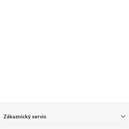
Z
Zákaznický servis
á