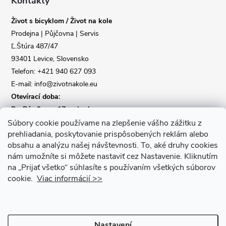
a
Kontakty
Život s bicyklom / Život na kole
t
Prodejna | Půjčovna | Servis
Ľ.Štúra 487/47
í
93401 Levice, Slovensko
Telefon: +421 940 627 093
E-mail: info@zivotnakole.eu
Otevírací doba:
Po-Pá : 9,oo - 17,oo hod
So : 9,oo - 12,oo | Ne : Zavřeno
Súbory cookie používame na zlepšenie vášho zážitku z
prehliadania, poskytovanie prispôsobených reklám alebo
obsahu a analýzu našej návštevnosti.
To, aké druhy cookies
Kontaktní formulář
nám umožníte si môžete nastaviť cez Nastavenie.
Kliknutím
na „Prijať všetko“ súhlasíte s používaním všetkých súborov
cookie.
Viac informácií >>
Nastavení