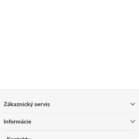
Z
Zákaznický servis
á
Informácie
p