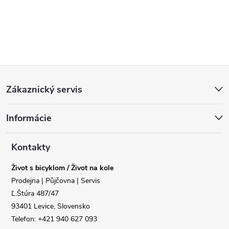
Z
Zákaznický servis
á
Informácie
p
a
Kontakty
Život s bicyklom / Život na kole
t
Prodejna | Půjčovna | Servis
Ľ.Štúra 487/47
í
93401 Levice, Slovensko
Telefon: +421 940 627 093