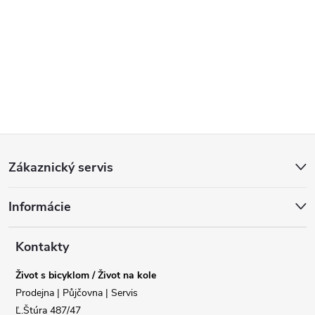
Z
Zákaznický servis
á
Informácie
p
a
Kontakty
Život s bicyklom / Život na kole
t
Prodejna | Půjčovna | Servis
Ľ.Štúra 487/47