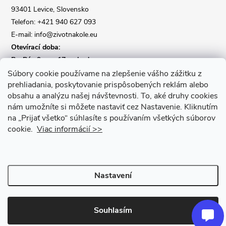
í
93401 Levice, Slovensko
Telefon: +421 940 627 093
E-mail: info@zivotnakole.eu
Otevírací doba:
Po-Pá : 9,oo - 17,oo hod
So : 9,oo - 12,oo | Ne : Zavřeno
Súbory cookie používame na zlepšenie vášho zážitku z
prehliadania, poskytovanie prispôsobených reklám alebo
obsahu a analýzu našej návštevnosti.
To, aké druhy cookies
Kontaktní formulář
nám umožníte si môžete nastaviť cez Nastavenie.
Kliknutím
na „Prijať všetko“ súhlasíte s používaním všetkých súborov
cookie.
Viac informácií >>
Nastavení
Copyright 2026
Život na kole
. Všechna práva vyhrazena.
Upravit
nastavení cookies
Souhlasím
Vytvořil Shoptet Premium