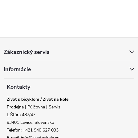
Z
Zákaznický servis
á
Informácie
p
a
Kontakty
Život s bicyklom / Život na kole
t
Reklamace
Doprava
Prodejna | Půjčovna | Servis
Ľ.Štúra 487/47
í
93401 Levice, Slovensko
Poslat
Telefon: +421 940 627 093
E-mail: info@zivotnakole.eu