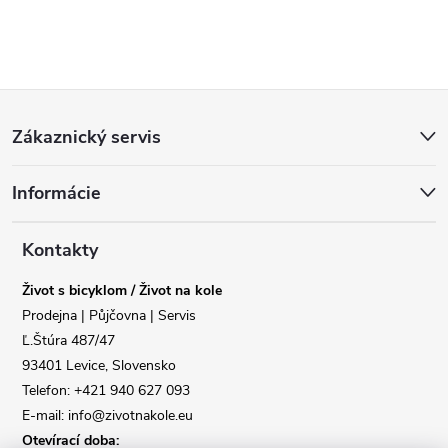
Z
Zákaznický servis
á
Informácie
p
a
Kontakty
Život s bicyklom / Život na kole
t
Prodejna | Půjčovna | Servis
Ľ.Štúra 487/47
í
93401 Levice, Slovensko
Telefon: +421 940 627 093
E-mail: info@zivotnakole.eu
Otevírací doba: