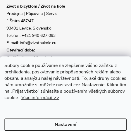
Život s bicyklom / Život na kole
t
Prodejna | Půjčovna | Servis
Ľ.Štúra 487/47
í
93401 Levice, Slovensko
Telefon: +421 940 627 093
E-mail: info@zivotnakole.eu
Otevírací doba:
Po-Pá : 9,oo - 17,oo hod
So : 9,oo - 12,oo | Ne : Zavřeno
Súbory cookie používame na zlepšenie vášho zážitku z
prehliadania, poskytovanie prispôsobených reklám alebo
obsahu a analýzu našej návštevnosti.
To, aké druhy cookies
Kontaktní formulář
nám umožníte si môžete nastaviť cez Nastavenie.
Kliknutím
na „Prijať všetko“ súhlasíte s používaním všetkých súborov
cookie.
Viac informácií >>
Nastavení
Copyright 2026
Život na kole
. Všechna práva vyhrazena.
Upravit