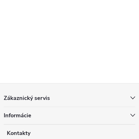
Z
Zákaznický servis
á
Informácie
p
a
Kontakty