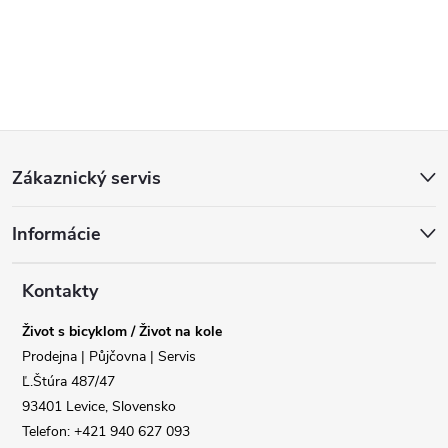
Z
Zákaznický servis
á
Reklamace
Doprava
Informácie
p
Poslat
a
Kontakty
Život s bicyklom / Život na kole
t
Prodejna | Půjčovna | Servis
Ľ.Štúra 487/47
í
93401 Levice, Slovensko
Telefon: +421 940 627 093