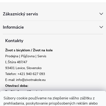
Z
Zákaznický servis
á
Informácie
p
a
Kontakty
Život s bicyklom / Život na kole
t
Prodejna | Půjčovna | Servis
Ľ.Štúra 487/47
í
93401 Levice, Slovensko
Telefon: +421 940 627 093
E-mail: info@zivotnakole.eu
Otevírací doba:
Po-Pá : 9,oo - 17,oo hod
So : 9,oo - 12,oo | Ne : Zavřeno
Súbory cookie používame na zlepšenie vášho zážitku z
prehliadania, poskytovanie prispôsobených reklám alebo