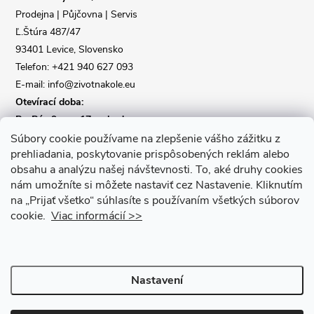
t
Prodejna | Půjčovna | Servis
Ľ.Štúra 487/47
í
93401 Levice, Slovensko
Telefon: +421 940 627 093
E-mail: info@zivotnakole.eu
Otevírací doba:
Po-Pá : 9,oo - 17,oo hod
So : 9,oo - 12,oo | Ne : Zavřeno
Súbory cookie používame na zlepšenie vášho zážitku z
prehliadania, poskytovanie prispôsobených reklám alebo
obsahu a analýzu našej návštevnosti.
To, aké druhy cookies
Kontaktní formulář
nám umožníte si môžete nastaviť cez Nastavenie.
Kliknutím
na „Prijať všetko“ súhlasíte s používaním všetkých súborov
cookie.
Viac informácií >>
Nastavení
Copyright 2026
Život na kole
. Všechna práva vyhrazena.
Upravit
nastavení cookies