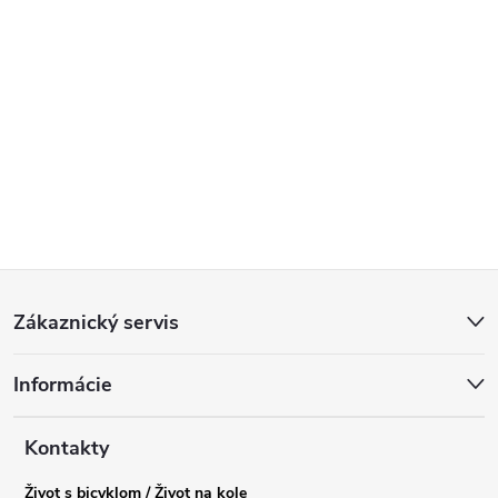
Z
Zákaznický servis
á
Informácie
p
a
Kontakty
Život s bicyklom / Život na kole