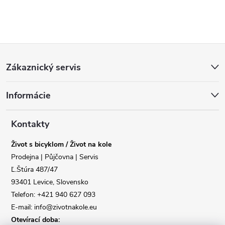
Z
Zákaznický servis
á
Reklamace
Doprava
Informácie
p
Poslat
a
Kontakty
Život s bicyklom / Život na kole
t
Prodejna | Půjčovna | Servis
Ľ.Štúra 487/47
í
93401 Levice, Slovensko
Telefon: +421 940 627 093
E-mail: info@zivotnakole.eu
Otevírací doba: