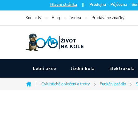
Přejít
Hlavní stránka
|| Prodejna - Půjčovna - Serv
na
Kontakty
Blog
Videá
Prodávané značky
obsah
Letní akce
Jízdní kola
Elektrokola
Cyklistické oblečení a tretry
Funkční prádlo
S
Domů