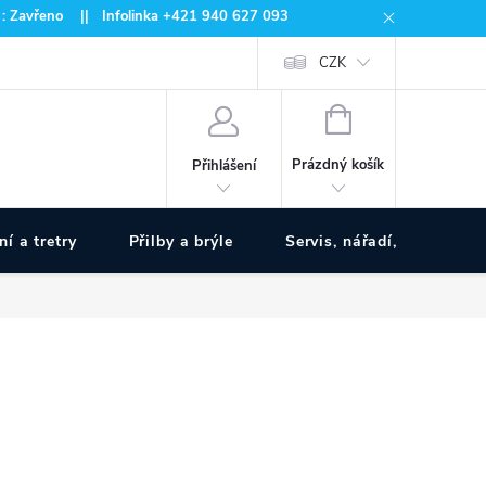
 : Zavřeno || Infolinka +421 940 627 093
CZK
NÁKUPNÍ
KOŠÍK
Prázdný košík
Přihlášení
ní a tretry
Přilby a brýle
Servis, nářadí, pumpy