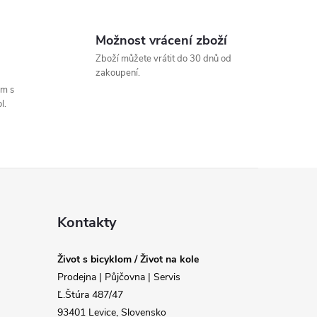
Možnost vrácení zboží
Zboží můžete vrátit do 30 dnů od
zakoupení.
um s
l.
Kontakty
Život s bicyklom / Život na kole
Prodejna | Půjčovna | Servis
Ľ.Štúra 487/47
93401 Levice, Slovensko