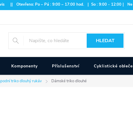
is || Otevřeno: Po – Pá : 9:00 – 17:00 hod. | So : 9:00 - 12:00 | Ne
HLEDAT
Komponenty
Příslušenství
Cyklistické obleče
podní triko dlouhý rukáv
Dámské triko dlouhé