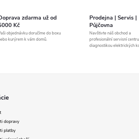
Doprava zdarma už od
Prodejna | Servis |
5000 Kč
Půjčovna
aši objednávku doručíme do boxu
Navštivte náš obchod a
nebo kurýrem k vám domů.
profesionální servisní centr
diagnostikou elektrických ko
cie
t
i dopravy
i platby