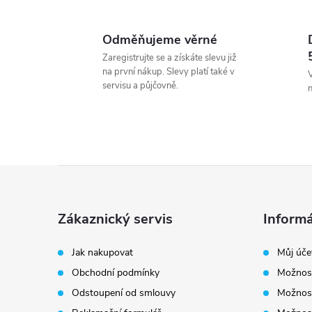
Odměňujeme věrné
Zaregistrujte se a získáte slevu již
na první nákup. Slevy platí také v
V
servisu a půjčovně.
Z
á
Zákaznický servis
Informá
p
Jak nakupovat
Můj úče
Obchodní podmínky
Možnost
a
Odstoupení od smlouvy
Možnost