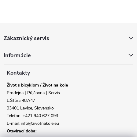
Z
Zákaznický servis
á
Informácie
p
a
Kontakty
Život s bicyklom / Život na kole
t
Prodejna | Půjčovna | Servis
Ľ.Štúra 487/47
í
93401 Levice, Slovensko
Telefon: +421 940 627 093
E-mail: info@zivotnakole.eu
Otevírací doba: