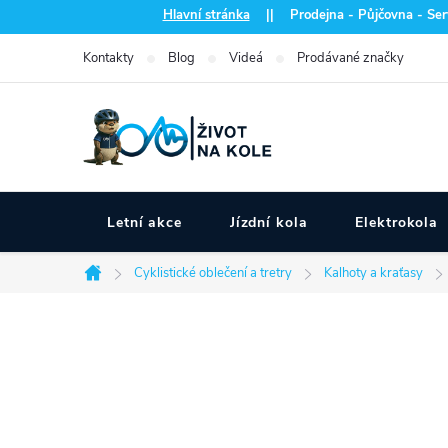
Přejít
Hlavní stránka
|| Prodejna - Půjčovna - Serv
na
Kontakty
Blog
Videá
Prodávané značky
obsah
Letní akce
Jízdní kola
Elektrokola
Cyklistické oblečení a tretry
Kalhoty a kraťasy
Domů