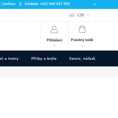
 : Zavřeno || Infolinka +421 940 627 093
CZK
NÁKUPNÍ
KOŠÍK
Prázdný košík
Přihlášení
ní a tretry
Přilby a brýle
Servis, nářadí, pumpy