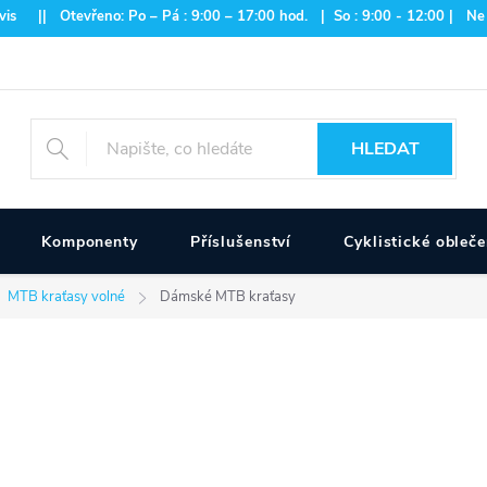
is || Otevřeno: Po – Pá : 9:00 – 17:00 hod. | So : 9:00 - 12:00 | Ne
HLEDAT
Komponenty
Příslušenství
Cyklistické obleče
MTB kraťasy volné
Dámské MTB kraťasy