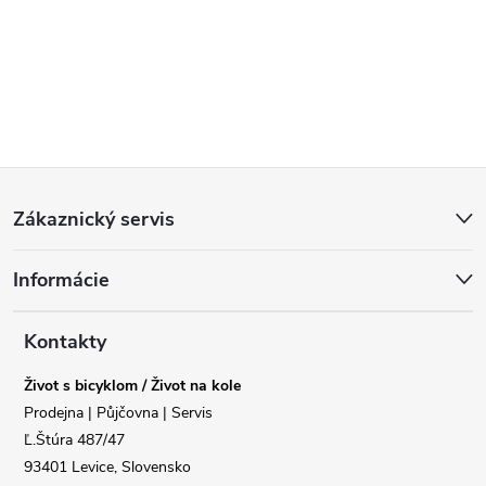
Z
Zákaznický servis
á
Informácie
p
a
Kontakty
Život s bicyklom / Život na kole
t
Prodejna | Půjčovna | Servis
Ľ.Štúra 487/47
í
93401 Levice, Slovensko