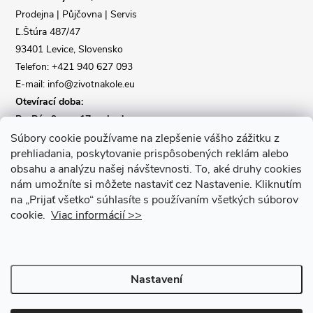
t
Prodejna | Půjčovna | Servis
Ľ.Štúra 487/47
í
93401 Levice, Slovensko
Telefon: +421 940 627 093
E-mail: info@zivotnakole.eu
Otevírací doba:
Po-Pá : 9,oo - 17,oo hod
So : 9,oo - 12,oo | Ne : Zavřeno
Súbory cookie používame na zlepšenie vášho zážitku z
prehliadania, poskytovanie prispôsobených reklám alebo
obsahu a analýzu našej návštevnosti.
To, aké druhy cookies
Kontaktní formulář
nám umožníte si môžete nastaviť cez Nastavenie.
Kliknutím
na „Prijať všetko“ súhlasíte s používaním všetkých súborov
cookie.
Viac informácií >>
Nastavení
Copyright 2026
Život na kole
. Všechna práva vyhrazena.
Upravit
nastavení cookies