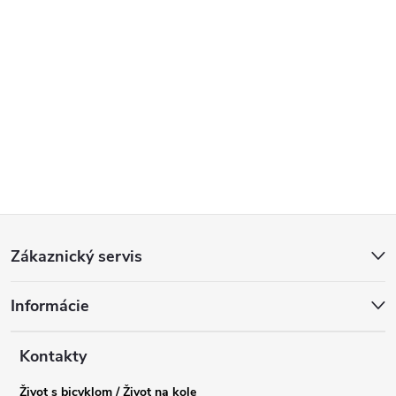
Z
Zákaznický servis
á
Informácie
p
a
Kontakty
Život s bicyklom / Život na kole