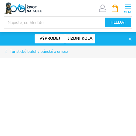
Přejít
NÁKUPNÍ
KOŠÍK
na
www.zivotnakole.eu - Chat
obsah
HLEDAT
VÝPRODEJ
JÍZDNÍ KOLA
Turistické batohy pánské a unisex