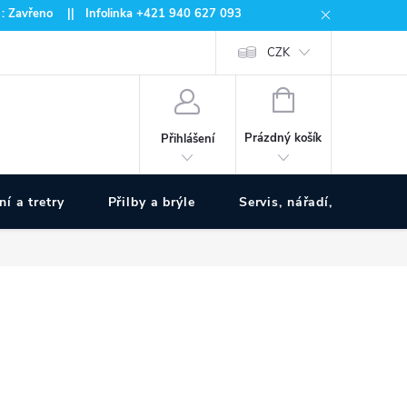
 : Zavřeno || Infolinka +421 940 627 093
CZK
NÁKUPNÍ
KOŠÍK
Prázdný košík
Přihlášení
ní a tretry
Přilby a brýle
Servis, nářadí, pumpy