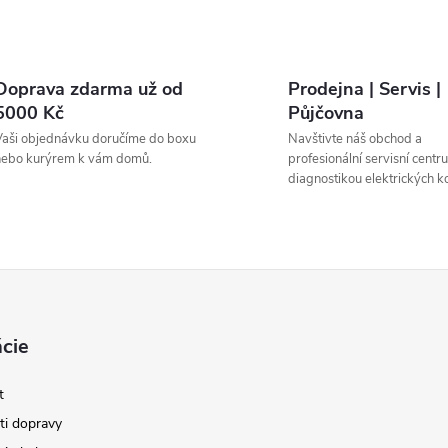
Doprava zdarma už od
Prodejna | Servis |
5000 Kč
Půjčovna
aši objednávku doručíme do boxu
Navštivte náš obchod a
nebo kurýrem k vám domů.
profesionální servisní centr
diagnostikou elektrických ko
cie
t
i dopravy