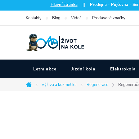
Přejít
Hlavní stránka
|| Prodejna - Půjčovna - Serv
na
Kontakty
Blog
Videá
Prodávané značky
obsah
Letní akce
Jízdní kola
Elektrokola
Výživa a kozmetika
Regenerace
Regeneračn
Domů