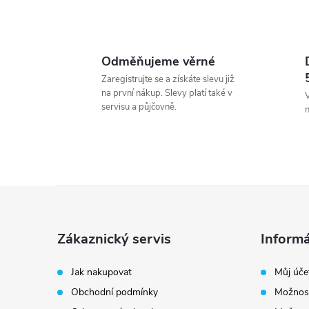
Odměňujeme věrné
Zaregistrujte se a získáte slevu již
na první nákup. Slevy platí také v
V
servisu a půjčovně.
Z
á
Zákaznický servis
Informá
p
Jak nakupovat
Můj úče
Obchodní podmínky
Možnost
a