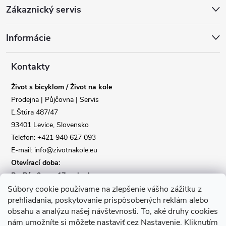
Zákaznický servis
á
Informácie
p
a
Kontakty
Život s bicyklom / Život na kole
t
Prodejna | Půjčovna | Servis
Ľ.Štúra 487/47
í
93401 Levice, Slovensko
Telefon: +421 940 627 093
E-mail: info@zivotnakole.eu
Otevírací doba:
Po-Pá : 9,oo - 17,oo hod
So : 9,oo - 12,oo | Ne : Zavřeno
Súbory cookie používame na zlepšenie vášho zážitku z
prehliadania, poskytovanie prispôsobených reklám alebo
obsahu a analýzu našej návštevnosti.
To, aké druhy cookies
Kontaktní formulář
nám umožníte si môžete nastaviť cez Nastavenie.
Kliknutím