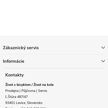
Z
Zákaznický servis
á
Informácie
p
a
Kontakty
Život s bicyklom / Život na kole
t
Prodejna | Půjčovna | Servis
Ľ.Štúra 487/47
í
93401 Levice, Slovensko