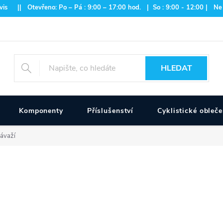
is || Otevřeno: Po – Pá : 9:00 – 17:00 hod. | So : 9:00 - 12:00 | Ne
HLEDAT
Komponenty
Příslušenství
Cyklistické obleče
závaží