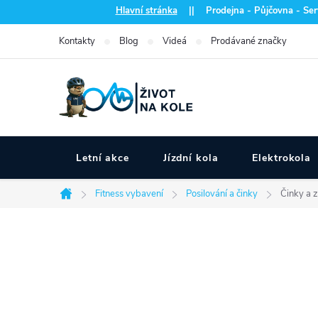
Přejít
Hlavní stránka
|| Prodejna - Půjčovna - Serv
na
Kontakty
Blog
Videá
Prodávané značky
obsah
Letní akce
Jízdní kola
Elektrokola
Fitness vybavení
Posilování a činky
Činky a 
Domů