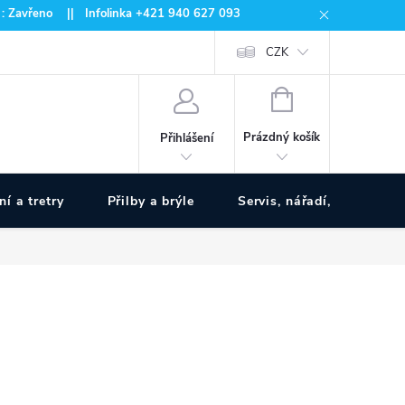
 : Zavřeno || Infolinka +421 940 627 093
CZK
NÁKUPNÍ
KOŠÍK
Prázdný košík
Přihlášení
ní a tretry
Přilby a brýle
Servis, nářadí, pumpy