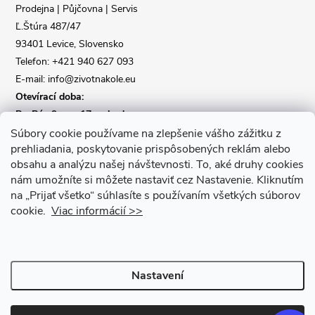
t
Prodejna | Půjčovna | Servis
Ľ.Štúra 487/47
í
93401 Levice, Slovensko
Telefon: +421 940 627 093
E-mail: info@zivotnakole.eu
Otevírací doba:
Po-Pá : 9,oo - 17,oo hod
So : 9,oo - 12,oo | Ne : Zavřeno
Súbory cookie používame na zlepšenie vášho zážitku z
prehliadania, poskytovanie prispôsobených reklám alebo
obsahu a analýzu našej návštevnosti.
To, aké druhy cookies
Kontaktní formulář
nám umožníte si môžete nastaviť cez Nastavenie.
Kliknutím
na „Prijať všetko“ súhlasíte s používaním všetkých súborov
cookie.
Viac informácií >>
Nastavení
Copyright 2026
Život na kole
. Všechna práva vyhrazena.
Upravit
nastavení cookies