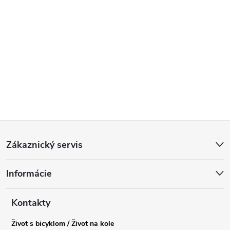
Z
Zákaznický servis
á
Informácie
p
a
Kontakty
Život s bicyklom / Život na kole