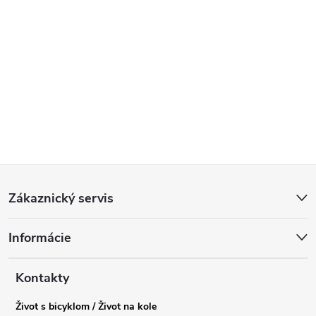
Z
Zákaznický servis
á
Informácie
p
a
Kontakty
Život s bicyklom / Život na kole