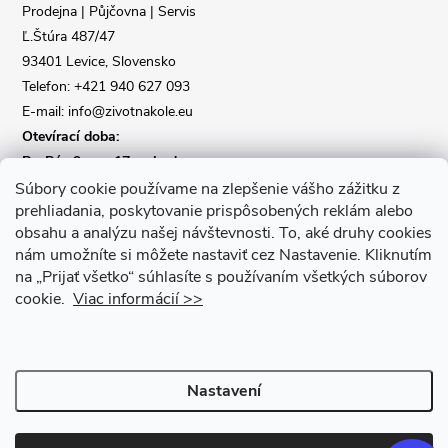
t
Prodejna | Půjčovna | Servis
Ľ.Štúra 487/47
í
93401 Levice, Slovensko
Telefon: +421 940 627 093
E-mail: info@zivotnakole.eu
Otevírací doba:
Po-Pá : 9,oo - 17,oo hod
So : 9,oo - 12,oo | Ne : Zavřeno
Súbory cookie používame na zlepšenie vášho zážitku z
prehliadania, poskytovanie prispôsobených reklám alebo
obsahu a analýzu našej návštevnosti.
To, aké druhy cookies
Kontaktní formulář
nám umožníte si môžete nastaviť cez Nastavenie.
Kliknutím
na „Prijať všetko“ súhlasíte s používaním všetkých súborov
cookie.
Viac informácií >>
Nastavení
Copyright 2026
Život na kole
. Všechna práva vyhrazena.
Upravit
nastavení cookies