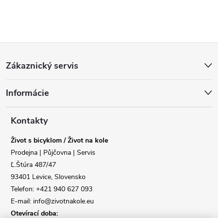
Z
Zákaznický servis
á
Informácie
p
a
Kontakty
Život s bicyklom / Život na kole
t
Prodejna | Půjčovna | Servis
Ľ.Štúra 487/47
í
93401 Levice, Slovensko
Telefon: +421 940 627 093
E-mail: info@zivotnakole.eu
Otevírací doba: