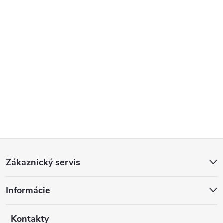
Z
Zákaznický servis
á
Informácie
p
Kontakty