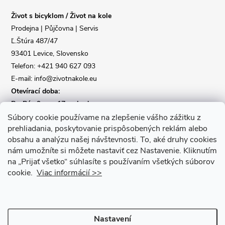
a
Život s bicyklom / Život na kole
t
Prodejna | Půjčovna | Servis
Ľ.Štúra 487/47
í
93401 Levice, Slovensko
Telefon: +421 940 627 093
E-mail: info@zivotnakole.eu
Otevírací doba:
Po-Pá : 9,oo - 17,oo hod
So : 9,oo - 12,oo | Ne : Zavřeno
Súbory cookie používame na zlepšenie vášho zážitku z
prehliadania, poskytovanie prispôsobených reklám alebo
obsahu a analýzu našej návštevnosti.
To, aké druhy cookies
Kontaktní formulář
nám umožníte si môžete nastaviť cez Nastavenie.
Kliknutím
na „Prijať všetko“ súhlasíte s používaním všetkých súborov
cookie.
Viac informácií >>
Nastavení