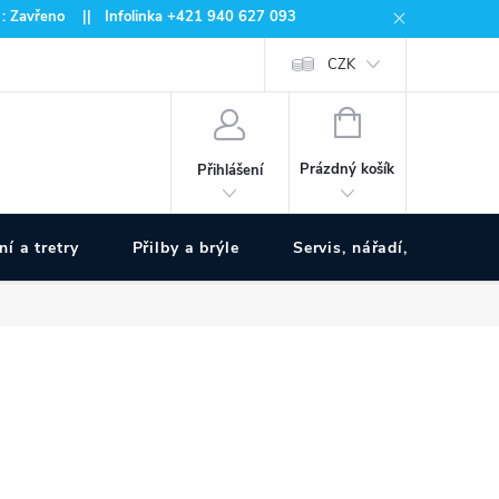
 : Zavřeno || Infolinka +421 940 627 093
CZK
NÁKUPNÍ
KOŠÍK
Prázdný košík
Přihlášení
ní a tretry
Přilby a brýle
Servis, nářadí, pumpy