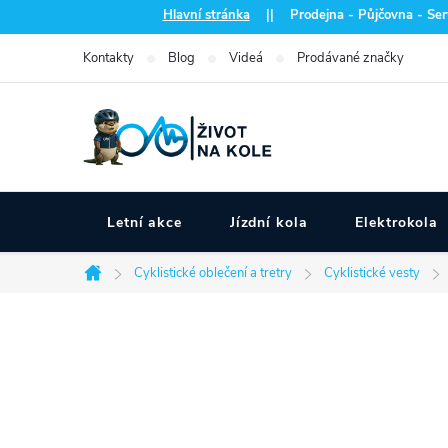
Přejít
Hlavní stránka
|| Prodejna - Půjčovna - Serv
na
Kontakty
Blog
Videá
Prodávané značky
obsah
Letní akce
Jízdní kola
Elektrokola
Cyklistické oblečení a tretry
Cyklistické vesty
Domů