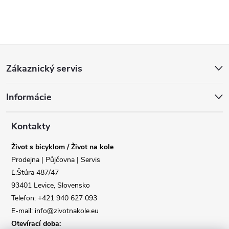
Z
Zákaznický servis
á
Reklamace
Doprava
Informácie
p
Poslat
a
Kontakty
Život s bicyklom / Život na kole
t
Prodejna | Půjčovna | Servis
Ľ.Štúra 487/47
í
93401 Levice, Slovensko
Telefon: +421 940 627 093
E-mail: info@zivotnakole.eu
Otevírací doba: