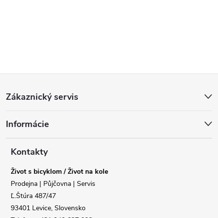
Z
Zákaznický servis
á
Informácie
p
a
Kontakty
Život s bicyklom / Život na kole
t
Prodejna | Půjčovna | Servis
Ľ.Štúra 487/47
í
93401 Levice, Slovensko