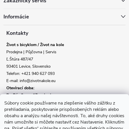
Zákaznický servis
á
Informácie
p
a
Kontakty
Život s bicyklom / Život na kole
t
Prodejna | Půjčovna | Servis
Ľ.Štúra 487/47
í
93401 Levice, Slovensko
Telefon: +421 940 627 093
E-mail: info@zivotnakole.eu
Otevírací doba:
Po-Pá : 9,oo - 17,oo hod
So : 9,oo - 12,oo | Ne : Zavřeno
Súbory cookie používame na zlepšenie vášho zážitku z
prehliadania, poskytovanie prispôsobených reklám alebo
obsahu a analýzu našej návštevnosti.
To, aké druhy cookies
Kontaktní formulář
nám umožníte si môžete nastaviť cez Nastavenie.
Kliknutím
na „Prijať všetko“ súhlasíte s používaním všetkých súborov