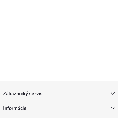
Z
Zákaznický servis
á
Informácie
p