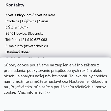
a
Kontakty
Život s bicyklom / Život na kole
t
Prodejna | Půjčovna | Servis
Ľ.Štúra 487/47
í
93401 Levice, Slovensko
Telefon: +421 940 627 093
E-mail: info@zivotnakole.eu
Otevírací doba:
Po-Pá : 9,oo - 17,oo hod
So : 9,oo - 12,oo | Ne : Zavřeno
Súbory cookie používame na zlepšenie vášho zážitku z
prehliadania, poskytovanie prispôsobených reklám alebo
obsahu a analýzu našej návštevnosti.
To, aké druhy cookies
Kontaktní formulář
nám umožníte si môžete nastaviť cez Nastavenie.
Kliknutím
na „Prijať všetko“ súhlasíte s používaním všetkých súborov
cookie.
Viac informácií >>