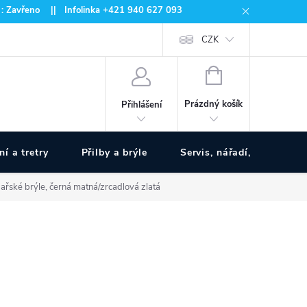
 : Zavřeno || Infolinka +421 940 627 093
CZK
NÁKUPNÍ
KOŠÍK
Prázdný košík
Přihlášení
ní a tretry
Přilby a brýle
Servis, nářadí, pumpy
ské brýle, černá matná/zrcadlová zlatá