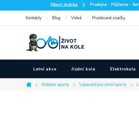
Přejít
Hlavní stránka
|| Prodejna - Půjčovna - Serv
na
Kontakty
Blog
Videá
Prodávané značky
obsah
Letní akce
Jízdní kola
Elektrokola
Outdoor sporty
Vybavení pro zimní sporty
L
Domů