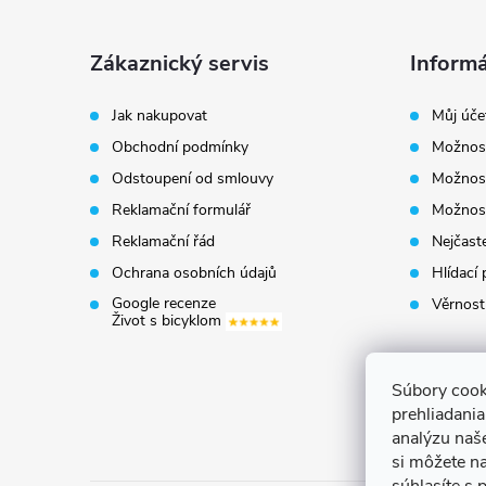
Z
á
Zákaznický servis
Informá
p
Jak nakupovat
Můj úče
Obchodní podmínky
Možnost
a
Odstoupení od smlouvy
Možnost
t
Reklamační formulář
Možnost
Reklamační řád
Nejčaste
í
Ochrana osobních údajů
Hlídací 
Google recenze
Věrnost
Život s bicyklom
Súbory cook
prehliadani
analýzu naš
si môžete na