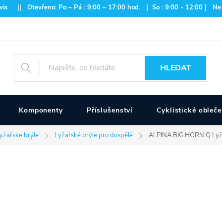
is || Otevřeno: Po – Pá : 9:00 – 17:00 hod. | So : 9:00 - 12:00 | Ne
HLEDAT
Komponenty
Příslušenství
Cyklistické obleče
yžařské brýle
Lyžařské brýle pro dospělé
ALPINA BIG HORN Q Lyžař