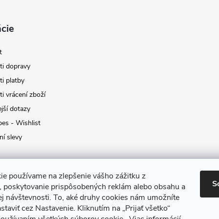
cie
t
i dopravy
i platby
i vrácení zboží
jší dotazy
pes - Wishlist
ní slevy
ie používame na zlepšenie vášho zážitku z
S
a, poskytovanie prispôsobených reklám alebo obsahu a
ej návštevnosti.
To, aké druhy cookies nám umožníte
staviť cez Nastavenie.
Kliknutím na „Prijať všetko“