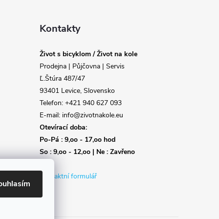
Kontakty
Život s bicyklom / Život na kole
Prodejna | Půjčovna | Servis
Ľ.Štúra 487/47
93401 Levice, Slovensko
Telefon: +421 940 627 093
E-mail: info@zivotnakole.eu
Otevírací doba:
Po-Pá : 9,oo - 17,oo hod
So : 9,oo - 12,oo | Ne : Zavřeno
Kontaktní formulář
ouhlasím