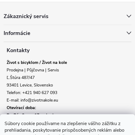
Z
Zákaznický servis
á
Informácie
p
a
Kontakty
Život s bicyklom / Život na kole
t
Prodejna | Půjčovna | Servis
Ľ.Štúra 487/47
í
93401 Levice, Slovensko
Telefon: +421 940 627 093
E-mail: info@zivotnakole.eu
Otevírací doba:
Po-Pá : 9,oo - 17,oo hod
So : 9,oo - 12,oo | Ne : Zavřeno
Súbory cookie používame na zlepšenie vášho zážitku z
prehliadania, poskytovanie prispôsobených reklám alebo