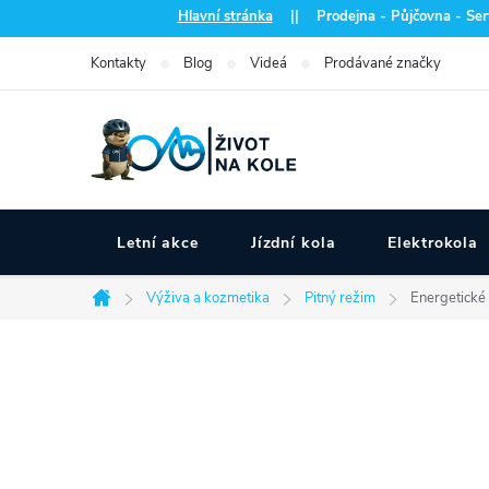
Přejít
Hlavní stránka
|| Prodejna - Půjčovna - Serv
na
Kontakty
Blog
Videá
Prodávané značky
obsah
Letní akce
Jízdní kola
Elektrokola
Výživa a kozmetika
Pitný režim
Energetické
Domů