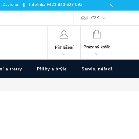
 : Zavřeno || Infolinka +421 940 627 093
CZK
NÁKUPNÍ
KOŠÍK
Prázdný košík
Přihlášení
ní a tretry
Přilby a brýle
Servis, nářadí, pumpy