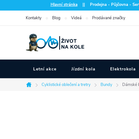
Přejít
Hlavní stránka
|| Prodejna - Půjčovna - Serv
na
Kontakty
Blog
Videá
Prodávané značky
obsah
Letní akce
Jízdní kola
Elektrokola
Cyklistické oblečení a tretry
Bundy
Dámské 
Domů