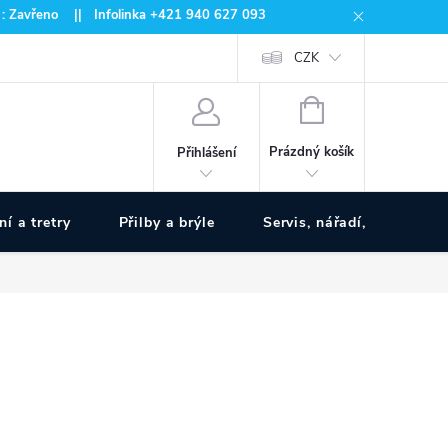
 : Zavřeno || Infolinka +421 940 627 093
CZK
NÁKUPNÍ
KOŠÍK
Prázdný košík
Přihlášení
ní a tretry
Přilby a brýle
Servis, nářadí, pumpy