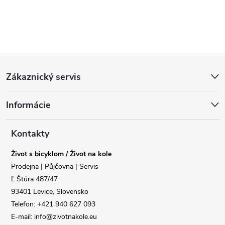
Z
Zákaznický servis
á
Informácie
p
a
Kontakty
Život s bicyklom / Život na kole
t
Prodejna | Půjčovna | Servis
Ľ.Štúra 487/47
í
93401 Levice, Slovensko
Telefon: +421 940 627 093
E-mail: info@zivotnakole.eu