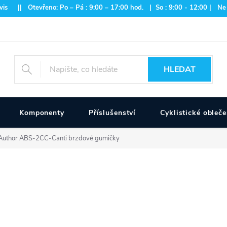
is || Otevřeno: Po – Pá : 9:00 – 17:00 hod. | So : 9:00 - 12:00 | Ne
HLEDAT
Komponenty
Příslušenství
Cyklistické obleče
Author ABS-2CC-Canti brzdové gumičky