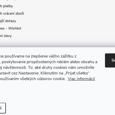
i platby
i vrácení zboží
jší dotazy
pes - Wishlist
ní slevy
ie používame na zlepšenie vášho zážitku z
S
a, poskytovanie prispôsobených reklám alebo obsahu a
ej návštevnosti.
To, aké druhy cookies nám umožníte
staviť cez Nastavenie.
Kliknutím na „Prijať všetko“
 používaním všetkých súborov cookie.
Viac informácií
it nastavení cookies
í