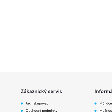
Z
á
Zákaznický servis
Informá
p
Jak nakupovat
Můj úče
Obchodní podmínky
Možnost