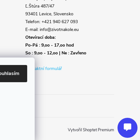
Ľ.Štúra 487/47
93401 Levice, Slovensko
Telefon: +421 940 627 093
E-mail: info@zivotnakole.eu
Otevírací doba:
Po-Pá : 9,oo - 17,oo hod
So : 9,oo - 12,oo | Ne : Zavřeno
Kontaktní formulář
ouhlasím
Reklamace
Doprava
Poslat
Vytvořil Shoptet Premium