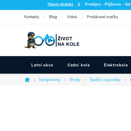
Přejít
Hlavní stránka
|| Prodejna - Půjčovna - Serv
na
Kontakty
Blog
Videá
Prodávané značky
obsah
Letní akce
Jízdní kola
Elektrokola
Komponenty
Brzdy
Špalíky a gumičky
Domů