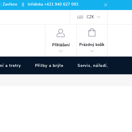
 : Zavřeno || Infolinka +421 940 627 093
CZK
NÁKUPNÍ
KOŠÍK
Prázdný košík
Přihlášení
ní a tretry
Přilby a brýle
Servis, nářadí, pumpy