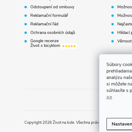
a
Odstoupení od smlouvy
Možnost
t
Reklamační formulář
Možnost
Reklamační řád
Nejčaste
í
Ochrana osobních údajů
Hlídací 
Google recenze
Věrnost
Život s bicyklom
Súbory cook
prehliadani
analýzu naš
si môžete na
súhlasíte s
>>
Copyright 2026
Život na kole
. Všechna práva vyhrazena.
Uprav
Nastaven