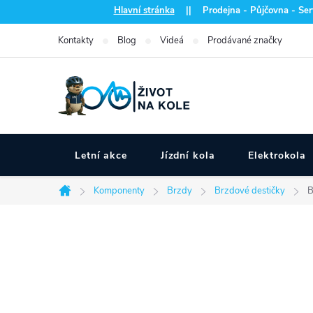
Přejít
Hlavní stránka
|| Prodejna - Půjčovna - Serv
na
Kontakty
Blog
Videá
Prodávané značky
obsah
Letní akce
Jízdní kola
Elektrokola
Komponenty
Brzdy
Brzdové destičky
B
Domů