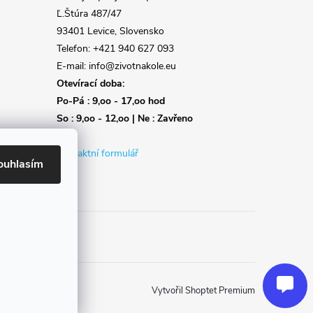
Ľ.Štúra 487/47
93401 Levice, Slovensko
Telefon: +421 940 627 093
E-mail: info@zivotnakole.eu
Otevírací doba:
Po-Pá : 9,oo - 17,oo hod
So : 9,oo - 12,oo | Ne : Zavřeno
Kontaktní formulář
ouhlasím
Reklamace
Doprava
Poslat
Vytvořil Shoptet Premium