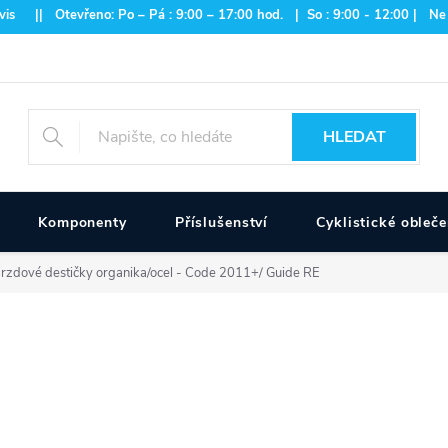
is || Otevřeno: Po – Pá : 9:00 – 17:00 hod. | So : 9:00 - 12:00 | Ne
HLEDAT
Komponenty
Příslušenství
Cyklistické obleče
rzdové destičky organika/ocel - Code 2011+/ Guide RE