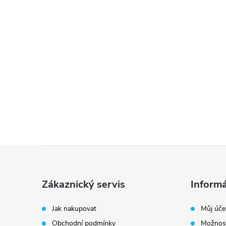
Z
á
Zákaznický servis
Informá
p
Jak nakupovat
Můj úče
Obchodní podmínky
Možnost