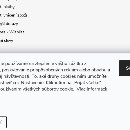
i platby
i vrácení zboží
jší dotazy
pes - Wishlist
ní slevy
ie používame na zlepšenie vášho zážitku z
S
a, poskytovanie prispôsobených reklám alebo obsahu a
ej návštevnosti.
To, aké druhy cookies nám umožníte
staviť cez Nastavenie.
Kliknutím na „Prijať všetko“
 používaním všetkých súborov cookie.
Viac informácií
it nastavení cookies
í