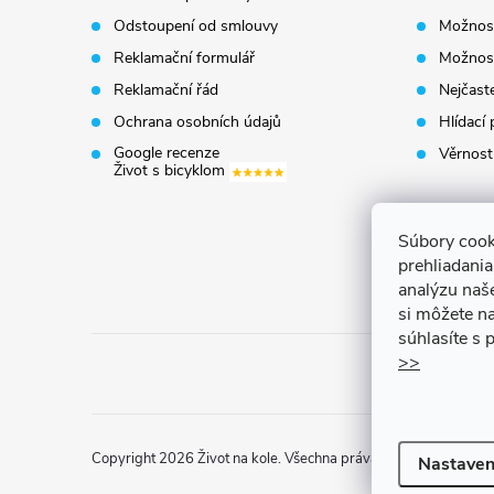
a
Odstoupení od smlouvy
Možnost
t
Reklamační formulář
Možnost
Reklamační řád
Nejčaste
í
Ochrana osobních údajů
Hlídací 
Google recenze
Věrnost
Život s bicyklom
Súbory cook
prehliadani
analýzu naš
si môžete na
súhlasíte s
>>
Copyright 2026
Život na kole
. Všechna práva vyhrazena.
Uprav
Nastaven