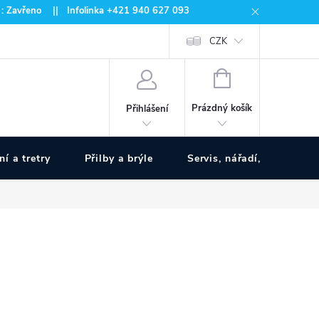
 : Zavřeno || Infolinka +421 940 627 093
CZK
NÁKUPNÍ
KOŠÍK
Prázdný košík
Přihlášení
ní a tretry
Přilby a brýle
Servis, nářadí, pumpy