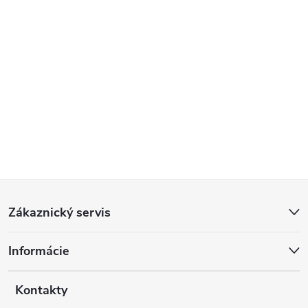
Z
Zákaznický servis
á
Informácie
p
a
Kontakty