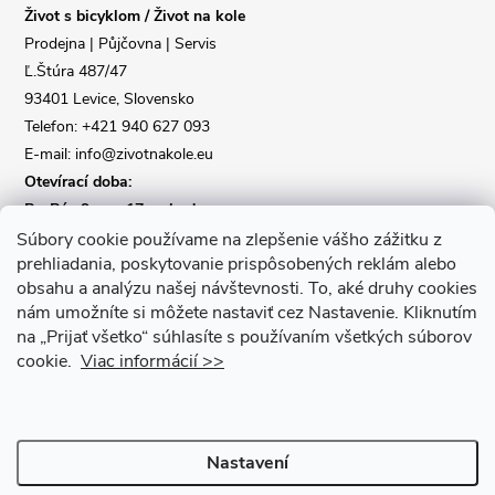
Život s bicyklom / Život na kole
t
Prodejna | Půjčovna | Servis
Ľ.Štúra 487/47
í
93401 Levice, Slovensko
Telefon: +421 940 627 093
E-mail: info@zivotnakole.eu
Otevírací doba:
Po-Pá : 9,oo - 17,oo hod
So : 9,oo - 12,oo | Ne : Zavřeno
Súbory cookie používame na zlepšenie vášho zážitku z
prehliadania, poskytovanie prispôsobených reklám alebo
obsahu a analýzu našej návštevnosti.
To, aké druhy cookies
Kontaktní formulář
nám umožníte si môžete nastaviť cez Nastavenie.
Kliknutím
na „Prijať všetko“ súhlasíte s používaním všetkých súborov
cookie.
Viac informácií >>
Nastavení
Copyright 2026
Život na kole
. Všechna práva vyhrazena.
Upravit