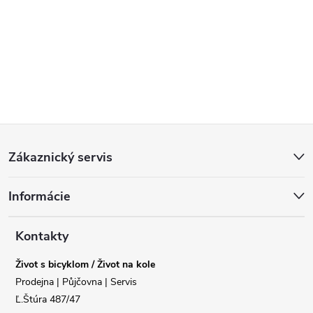
Z
Zákaznický servis
á
Informácie
p
a
Kontakty
Život s bicyklom / Život na kole
t
Prodejna | Půjčovna | Servis
Ľ.Štúra 487/47