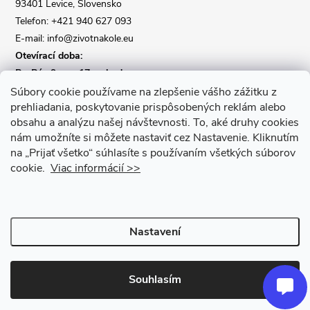
í
93401 Levice, Slovensko
Telefon: +421 940 627 093
E-mail: info@zivotnakole.eu
Otevírací doba:
Po-Pá : 9,oo - 17,oo hod
So : 9,oo - 12,oo | Ne : Zavřeno
Súbory cookie používame na zlepšenie vášho zážitku z
prehliadania, poskytovanie prispôsobených reklám alebo
obsahu a analýzu našej návštevnosti.
To, aké druhy cookies
Kontaktní formulář
nám umožníte si môžete nastaviť cez Nastavenie.
Kliknutím
na „Prijať všetko“ súhlasíte s používaním všetkých súborov
cookie.
Viac informácií >>
Nastavení
Copyright 2026
Život na kole
. Všechna práva vyhrazena.
Upravit
nastavení cookies
Souhlasím
Vytvořil Shoptet Premium