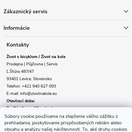
Z
Zákaznický servis
á
Informácie
p
a
Kontakty
Život s bicyklom / Život na kole
t
Prodejna | Půjčovna | Servis
Ľ.Štúra 487/47
í
93401 Levice, Slovensko
Telefon: +421 940 627 093
E-mail: info@zivotnakole.eu
Otevírací doba:
Po-Pá : 9,oo - 17,oo hod
So : 9,oo - 12,oo | Ne : Zavřeno
Súbory cookie používame na zlepšenie vášho zážitku z
prehliadania, poskytovanie prispôsobených reklám alebo
obsahu a analýzu našej návštevnosti.
To, aké druhy cookies
Kontaktní formulář