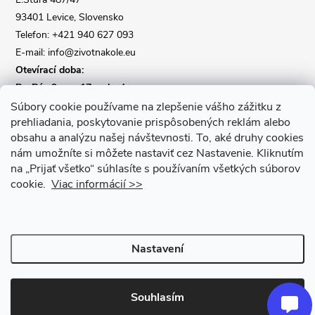
í
93401 Levice, Slovensko
Telefon: +421 940 627 093
E-mail: info@zivotnakole.eu
Otevírací doba:
Po-Pá : 9,oo - 17,oo hod
So : 9,oo - 12,oo | Ne : Zavřeno
Súbory cookie používame na zlepšenie vášho zážitku z
prehliadania, poskytovanie prispôsobených reklám alebo
obsahu a analýzu našej návštevnosti.
To, aké druhy cookies
Kontaktní formulář
nám umožníte si môžete nastaviť cez Nastavenie.
Kliknutím
na „Prijať všetko“ súhlasíte s používaním všetkých súborov
cookie.
Viac informácií >>
Nastavení
Copyright 2026
Život na kole
. Všechna práva vyhrazena.
Upravit
nastavení cookies
Souhlasím
Vytvořil Shoptet Premium