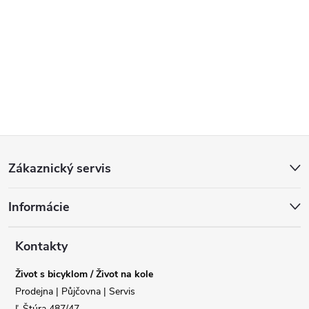
Z
Zákaznický servis
á
Informácie
p
a
Kontakty
Život s bicyklom / Život na kole
t
Prodejna | Půjčovna | Servis
Ľ.Štúra 487/47