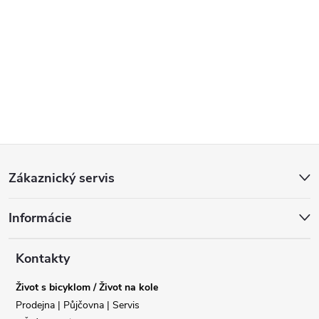
Z
Zákaznický servis
á
Informácie
p
a
Kontakty
Život s bicyklom / Život na kole
t
Prodejna | Půjčovna | Servis