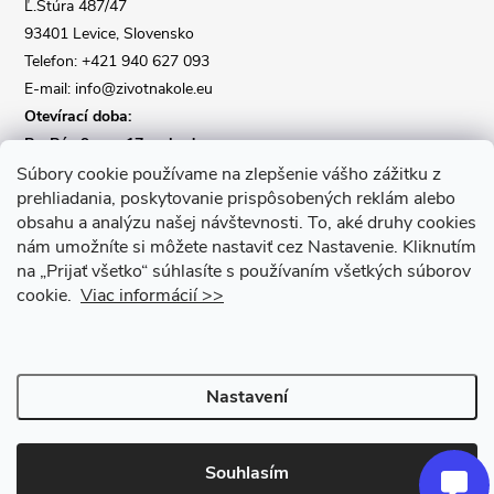
Ľ.Štúra 487/47
í
93401 Levice, Slovensko
Telefon: +421 940 627 093
E-mail: info@zivotnakole.eu
Otevírací doba:
Po-Pá : 9,oo - 17,oo hod
So : 9,oo - 12,oo | Ne : Zavřeno
Súbory cookie používame na zlepšenie vášho zážitku z
prehliadania, poskytovanie prispôsobených reklám alebo
obsahu a analýzu našej návštevnosti.
To, aké druhy cookies
Kontaktní formulář
nám umožníte si môžete nastaviť cez Nastavenie.
Kliknutím
na „Prijať všetko“ súhlasíte s používaním všetkých súborov
cookie.
Viac informácií >>
Nastavení
Copyright 2026
Život na kole
. Všechna práva vyhrazena.
Upravit
nastavení cookies
Souhlasím
Vytvořil Shoptet Premium