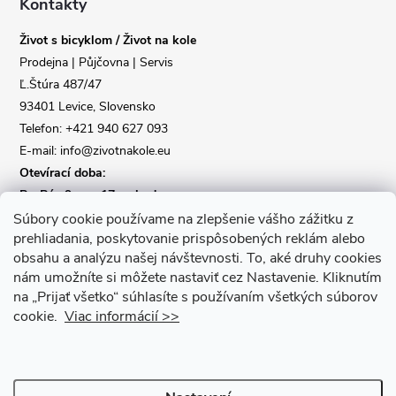
a
Kontakty
Život s bicyklom / Život na kole
t
Prodejna | Půjčovna | Servis
Ľ.Štúra 487/47
í
93401 Levice, Slovensko
Telefon: +421 940 627 093
E-mail: info@zivotnakole.eu
Otevírací doba:
Po-Pá : 9,oo - 17,oo hod
So : 9,oo - 12,oo | Ne : Zavřeno
Súbory cookie používame na zlepšenie vášho zážitku z
prehliadania, poskytovanie prispôsobených reklám alebo
obsahu a analýzu našej návštevnosti.
To, aké druhy cookies
Kontaktní formulář
nám umožníte si môžete nastaviť cez Nastavenie.
Kliknutím
na „Prijať všetko“ súhlasíte s používaním všetkých súborov
cookie.
Viac informácií >>