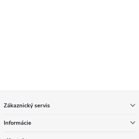
Z
Zákaznický servis
á
Informácie
p