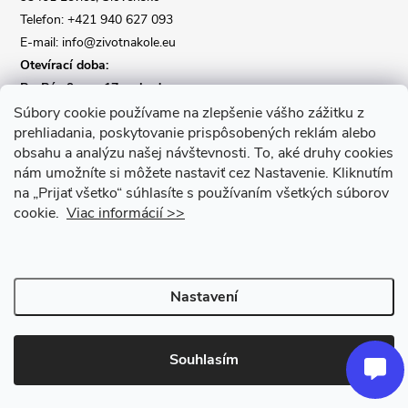
Telefon: +421 940 627 093
E-mail: info@zivotnakole.eu
Otevírací doba:
Po-Pá : 9,oo - 17,oo hod
So : 9,oo - 12,oo | Ne : Zavřeno
Súbory cookie používame na zlepšenie vášho zážitku z
prehliadania, poskytovanie prispôsobených reklám alebo
obsahu a analýzu našej návštevnosti.
To, aké druhy cookies
Kontaktní formulář
nám umožníte si môžete nastaviť cez Nastavenie.
Kliknutím
na „Prijať všetko“ súhlasíte s používaním všetkých súborov
cookie.
Viac informácií >>
Nastavení
Copyright 2026
Život na kole
. Všechna práva vyhrazena.
Upravit
nastavení cookies
Souhlasím
Vytvořil Shoptet Premium