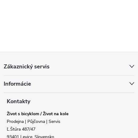
Z
Zákaznický servis
á
Informácie
p
a
Kontakty
Život s bicyklom / Život na kole
t
Prodejna | Půjčovna | Servis
Ľ.Štúra 487/47
í
93401 Levice, Slovensko