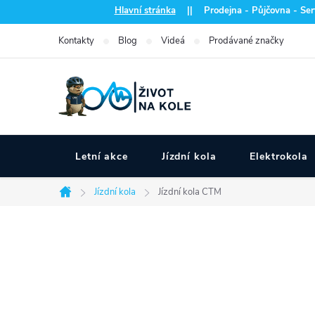
Přejít
Hlavní stránka
|| Prodejna - Půjčovna - Serv
na
Kontakty
Blog
Videá
Prodávané značky
obsah
Letní akce
Jízdní kola
Elektrokola
Jízdní kola
Jízdní kola CTM
Domů