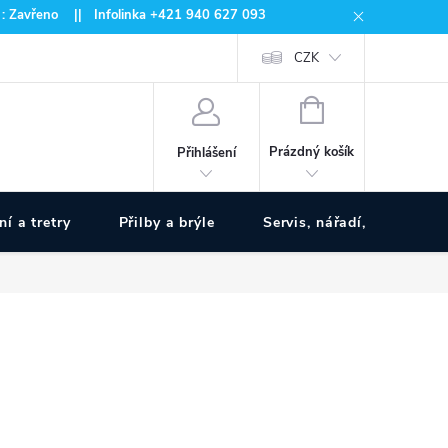
 : Zavřeno || Infolinka +421 940 627 093
CZK
NÁKUPNÍ
KOŠÍK
Prázdný košík
Přihlášení
ní a tretry
Přilby a brýle
Servis, nářadí, pumpy