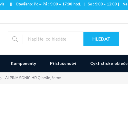
is || Otevřeno: Po – Pá : 9:00 – 17:00 hod. | So : 9:00 - 12:00 | Ne
HLEDAT
Komponenty
Příslušenství
Cyklistické obleče
ALPINA SONIC HR Q brýle, černé