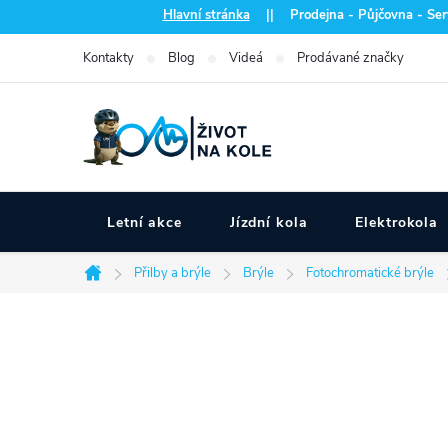
Přejít
Hlavní stránka
|| Prodejna - Půjčovna - Serv
na
Kontakty
Blog
Videá
Prodávané značky
obsah
Letní akce
Jízdní kola
Elektrokola
Přilby a brýle
Brýle
Fotochromatické brýle
Domů