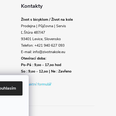
Kontakty
Život s bicyklom / Život na kole
Prodejna | Půjčovna | Servis
Ľ.Štúra 487/47
93401 Levice, Slovensko
Telefon: +421 940 627 093
E-mail: info@zivotnakole.eu
Otevírací doba:
Po-Pá : 9,oo - 17,oo hod
So : 9,oo - 12,oo | Ne : Zavřeno
Kontaktní formulář
ouhlasím
Reklamace
Doprava