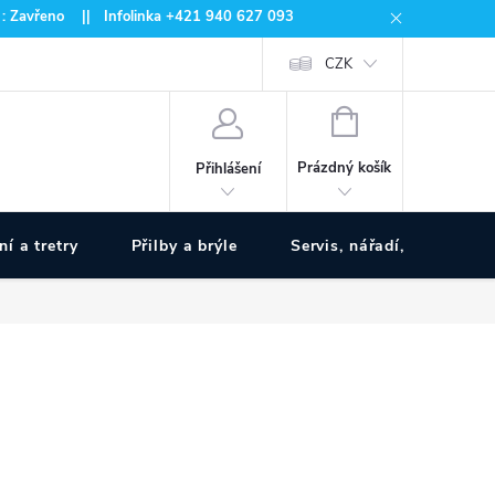
 : Zavřeno || Infolinka +421 940 627 093
CZK
NÁKUPNÍ
KOŠÍK
Prázdný košík
Přihlášení
ní a tretry
Přilby a brýle
Servis, nářadí, pumpy