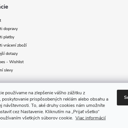
cie
t
i dopravy
i platby
i vrácení zboží
jší dotazy
pes - Wishlist
ní slevy
ie používame na zlepšenie vášho zážitku z
S
a, poskytovanie prispôsobených reklám alebo obsahu a
ej návštevnosti.
To, aké druhy cookies nám umožníte
staviť cez Nastavenie.
Kliknutím na „Prijať všetko“
 používaním všetkých súborov cookie.
Viac informácií