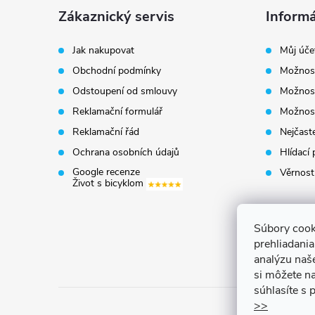
á
Zákaznický servis
Informá
p
Jak nakupovat
Můj úče
Obchodní podmínky
Možnost
a
Odstoupení od smlouvy
Možnost
t
Reklamační formulář
Možnost
Reklamační řád
Nejčaste
í
Ochrana osobních údajů
Hlídací 
Google recenze
Věrnost
Život s bicyklom
Súbory cook
prehliadani
analýzu naš
si môžete na
súhlasíte s
>>