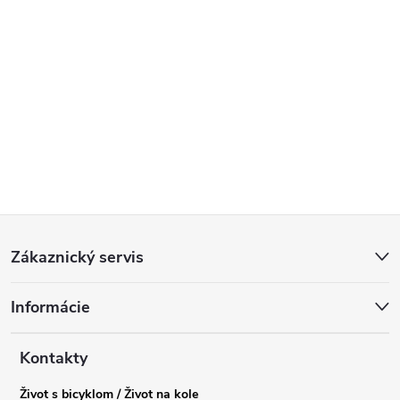
Z
Zákaznický servis
á
Informácie
p
a
Kontakty
Život s bicyklom / Život na kole