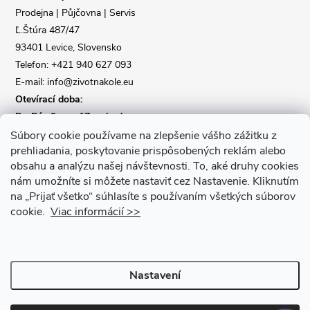
t
Prodejna | Půjčovna | Servis
Ľ.Štúra 487/47
í
93401 Levice, Slovensko
Telefon: +421 940 627 093
E-mail: info@zivotnakole.eu
Otevírací doba:
Po-Pá : 9,oo - 17,oo hod
So : 9,oo - 12,oo | Ne : Zavřeno
Súbory cookie používame na zlepšenie vášho zážitku z
prehliadania, poskytovanie prispôsobených reklám alebo
obsahu a analýzu našej návštevnosti.
To, aké druhy cookies
Kontaktní formulář
nám umožníte si môžete nastaviť cez Nastavenie.
Kliknutím
na „Prijať všetko“ súhlasíte s používaním všetkých súborov
cookie.
Viac informácií >>
Nastavení
Copyright 2026
Život na kole
. Všechna práva vyhrazena.
Upravit
nastavení cookies