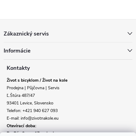
Z
Zákaznický servis
á
Informácie
p
a
Kontakty
Život s bicyklom / Život na kole
t
Prodejna | Půjčovna | Servis
Ľ.Štúra 487/47
í
93401 Levice, Slovensko
Telefon: +421 940 627 093
E-mail: info@zivotnakole.eu
Otevírací doba:
Po-Pá : 9,oo - 17,oo hod