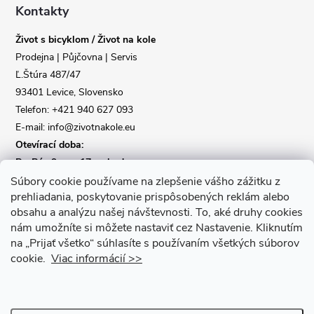
a
Kontakty
Život s bicyklom / Život na kole
t
Prodejna | Půjčovna | Servis
Ľ.Štúra 487/47
í
93401 Levice, Slovensko
Telefon: +421 940 627 093
E-mail: info@zivotnakole.eu
Otevírací doba:
Po-Pá : 9,oo - 17,oo hod
So : 9,oo - 12,oo | Ne : Zavřeno
Súbory cookie používame na zlepšenie vášho zážitku z
prehliadania, poskytovanie prispôsobených reklám alebo
obsahu a analýzu našej návštevnosti.
To, aké druhy cookies
Kontaktní formulář
nám umožníte si môžete nastaviť cez Nastavenie.
Kliknutím
na „Prijať všetko“ súhlasíte s používaním všetkých súborov
cookie.
Viac informácií >>