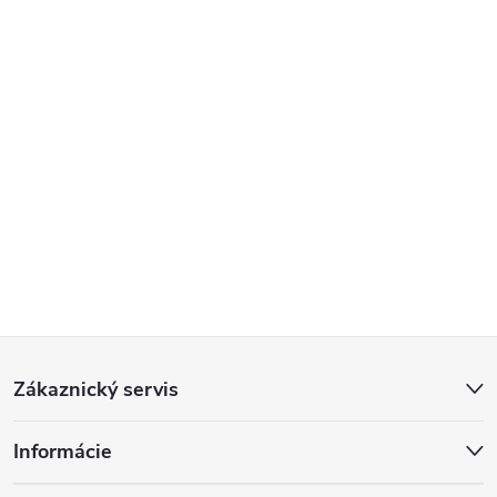
Z
Zákaznický servis
á
Informácie
p