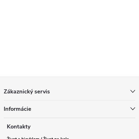
Z
Zákaznický servis
á
Informácie
p
a
Kontakty