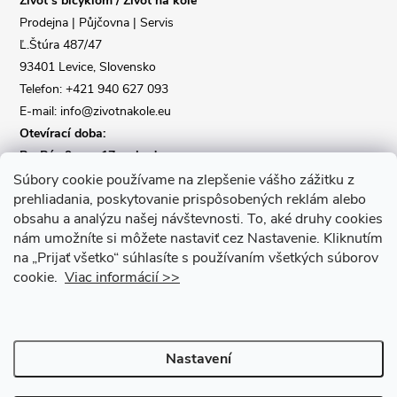
Život s bicyklom / Život na kole
t
Prodejna | Půjčovna | Servis
Ľ.Štúra 487/47
í
93401 Levice, Slovensko
Telefon: +421 940 627 093
E-mail: info@zivotnakole.eu
Otevírací doba:
Po-Pá : 9,oo - 17,oo hod
So : 9,oo - 12,oo | Ne : Zavřeno
Súbory cookie používame na zlepšenie vášho zážitku z
prehliadania, poskytovanie prispôsobených reklám alebo
obsahu a analýzu našej návštevnosti.
To, aké druhy cookies
Kontaktní formulář
nám umožníte si môžete nastaviť cez Nastavenie.
Kliknutím
na „Prijať všetko“ súhlasíte s používaním všetkých súborov
cookie.
Viac informácií >>
Nastavení
Copyright 2026
Život na kole
. Všechna práva vyhrazena.
Upravit