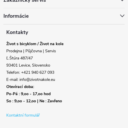
á
Informácie
p
a
Kontakty
Život s bicyklom / Život na kole
t
Prodejna | Půjčovna | Servis
Ľ.Štúra 487/47
í
93401 Levice, Slovensko
Telefon: +421 940 627 093
E-mail: info@zivotnakole.eu
Otevírací doba:
Po-Pá : 9,oo - 17,oo hod
So : 9,oo - 12,oo | Ne : Zavřeno
Kontaktní formulář